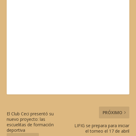
PRÓXIMO
El Club Ceci presentó su
nuevo proyecto: las
escuelitas de formación
LIFIG se prepara para iniciar
deportiva
el torneo el 17 de abril