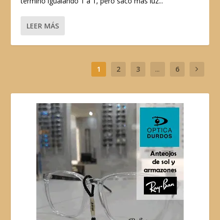
terminó igualando 1 a 1, pero sacó más luz...
LEER MÁS
1
2
3
...
6