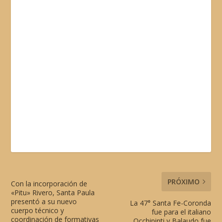
PRÓXIMO
Con la incorporación de
«Pitu» Rivero, Santa Paula
presentó a su nuevo
La 47° Santa Fe-Coronda
cuerpo técnico y
fue para el italiano
coordinación de formativas
Occhipinti y Balaudo fue