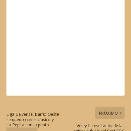
PRÓXIMO
Liga Galvense: Barrio Oeste
se quedó con el clásico y
La Pepita con la punta
Voley II: resultados de las
chicas sub 18 del Ceci BBC