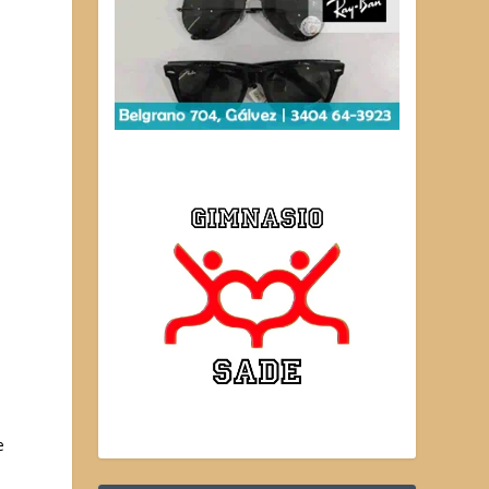
a
l
e