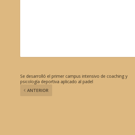
Se desarrolló el primer campus intensivo de coaching y
psicología deportiva aplicado al padel
ANTERIOR