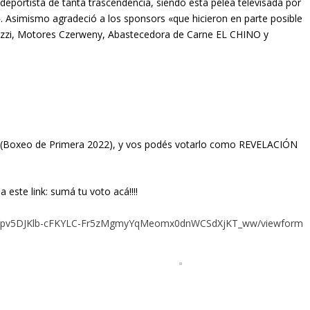
deportista de tanta trascendencia, siendo esta pelea televisada por
». Asimismo agradeció a los sponsors «que hicieron en parte posible
iozzi, Motores Czerweny, Abastecedora de Carne EL CHINO y
(Boxeo de Primera 2022), y vos podés votarlo como REVELACIÓN
 este link: sumá tu voto acá!!!!
SeKYpv5DJKlb-cFKYLC-Fr5zMgmyYqMeomx0dnWCSdXjKT_ww/viewform