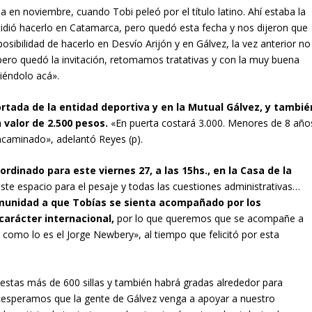
a en noviembre, cuando Tobi peleó por el título latino. Ahí estaba la
cidió hacerlo en Catamarca, pero quedó esta fecha y nos dijeron que
posibilidad de hacerlo en Desvío Arijón y en Gálvez, la vez anterior no
pero quedó la invitación, retomamos tratativas y con la muy buena
iéndolo acá».
rtada de la entidad deportiva y en la Mutual Gálvez, y tambié
 valor de 2.500 pesos.
«En puerta costará 3.000. Menores de 8 año
ncaminado», adelantó Reyes (p).
ordinado para este viernes 27, a las 15hs., en la Casa de la
te espacio para el pesaje y todas las cuestiones administrativas…
omunidad a que Tobías se sienta acompañado por los
carácter internacional,
por lo que queremos que se acompañe a
o como lo es el Jorge Newbery», al tiempo que felicitó por esta
uestas más de 600 sillas y también habrá gradas alrededor para
e «esperamos que la gente de Gálvez venga a apoyar a nuestro