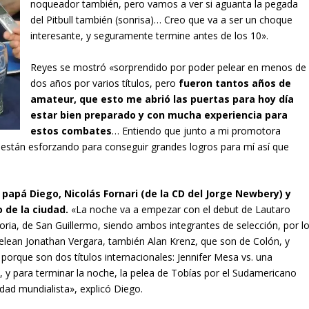
noqueador también, pero vamos a ver si aguanta la pegada
del Pitbull también (sonrisa)… Creo que va a ser un choque
interesante, y seguramente termine antes de los 10».
Reyes se mostró «sorprendido por poder pelear en menos de
dos años por varios títulos, pero
fueron tantos años de
amateur, que esto me abrió las puertas para hoy día
estar bien preparado y con mucha experiencia para
estos combates
… Entiendo que junto a mi promotora
están esforzando para conseguir grandes logros para mí así que
papá Diego, Nicolás Fornari (de la CD del Jorge Newbery) y
 de la ciudad.
«La noche va a empezar con el debut de Lautaro
oria, de San Guillermo, siendo ambos integrantes de selección, por l
pelean Jonathan Vergara, también Alan Krenz, que son de Colón, y
 porque son dos títulos internacionales: Jennifer Mesa vs. una
, y para terminar la noche, la pelea de Tobías por el Sudamericano
ad mundialista», explicó Diego.