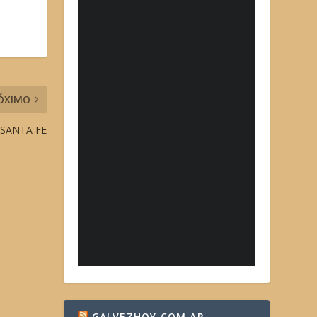
ÓXIMO
 SANTA FE
GALVEZHOY.COM.AR