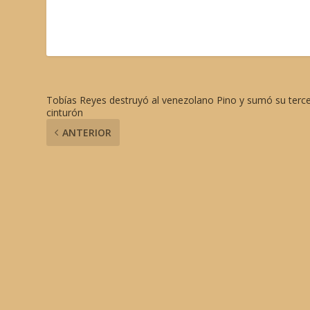
Tobías Reyes destruyó al venezolano Pino y sumó su terc
cinturón
ANTERIOR