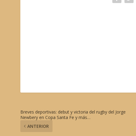
Breves deportivas: debut y victoria del rugby del Jorge
Newbery en Copa Santa Fe y más…
ANTERIOR