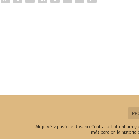
PR
Alejo Véliz pasó de Rosario Central a Tottenham y 
más cara en la historia 