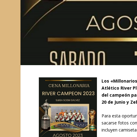
Los «Millonarios
Atlético River P
del campeón par
20 de Junio y Ze
Para esta oportun
sacarse fotos con
incluyen camiseta