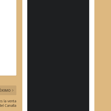
ÓXIMO
es la venta
del Canalla