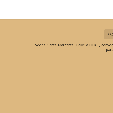
PR
Vecinal Santa Margarita vuelve a LIFIG y convo
para