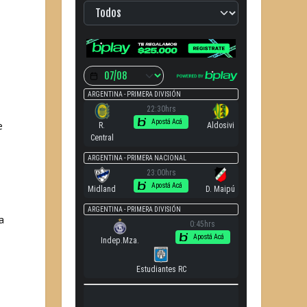
e
a
a