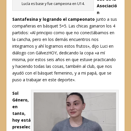
Lucía es base y fue campeona en U14.
Asociació
n
Santafesina y logrando el campeonato
junto a sus
compañeras en básquet 5×5. Las chicas ganaron los 4
partidos: «Al principio como que no conectábamos en
la cancha, pero en los demás encuentros nos
integramos y ahí logramos estos frutos», dijo Luci en
diálogo con GálvezHOY, dedicando la copa «a mí
misma, por estos seis años en que estuve practicando
y haciendo todas las cosas, también al club, que nos
ayudó con el básquet femenino, y a mi papá, que se
puso a trabajar en este deporte».
Sol
Género,
en
tanto,
hoy está
preselec