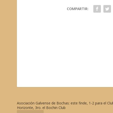
COMPARTIR:
Asociación Galvense de Bochas: este finde, 1-2 para el Clu
Horizonte, 3ro. el Bochin Club