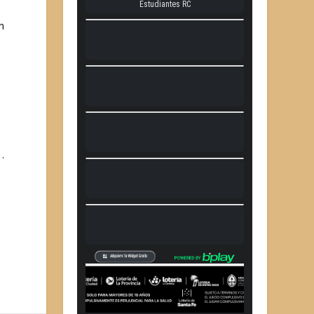
n
o
 .