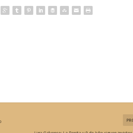
PR
b
Liga Galvense: La Pepita y 9 de Julio siguen invicto