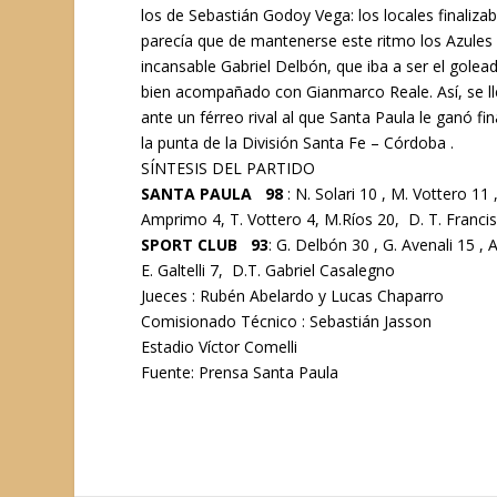
los de Sebastián Godoy Vega: los locales finaliza
parecía que de mantenerse este ritmo los Azules se
incansable Gabriel Delbón, que iba a ser el gole
bien acompañado con Gianmarco Reale. Así, se lle
ante un férreo rival al que Santa Paula le ganó 
la punta de la División Santa Fe – Córdoba .
SÍNTESIS DEL PARTIDO
SANTA PAULA 98
: N. Solari 10 , M. Vottero 11 
Amprimo 4, T. Vottero 4, M.Ríos 20, D. T. Franci
SPORT CLUB 93
: G. Delbón 30 , G. Avenali 15 , 
E. Galtelli 7, D.T. Gabriel Casalegno
Jueces : Rubén Abelardo y Lucas Chaparro
Comisionado Técnico : Sebastián Jasson
Estadio Víctor Comelli
Fuente: Prensa Santa Paula