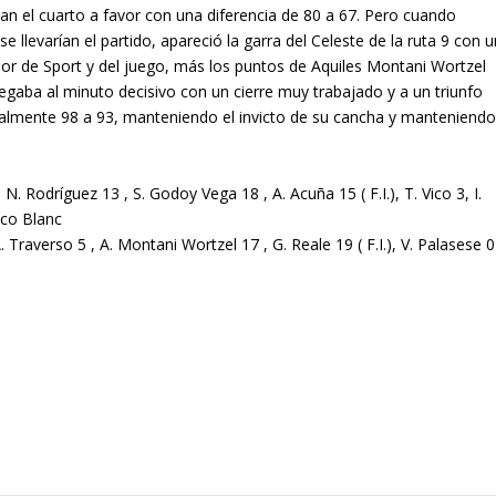
ban el cuarto a favor con una diferencia de 80 a 67. Pero cuando
 llevarían el partido, apareció la garra del Celeste de la ruta 9 con u
ador de Sport y del juego, más los puntos de Aquiles Montani Wortzel
gaba al minuto decisivo con un cierre muy trabajado y a un triunfo
finalmente 98 a 93, manteniendo el invicto de su cancha y manteniend
, N. Rodríguez 13 , S. Godoy Vega 18 , A. Acuña 15 ( F.I.), T. Vico 3, I.
sco Blanc
A. Traverso 5 , A. Montani Wortzel 17 , G. Reale 19 ( F.I.), V. Palasese 0